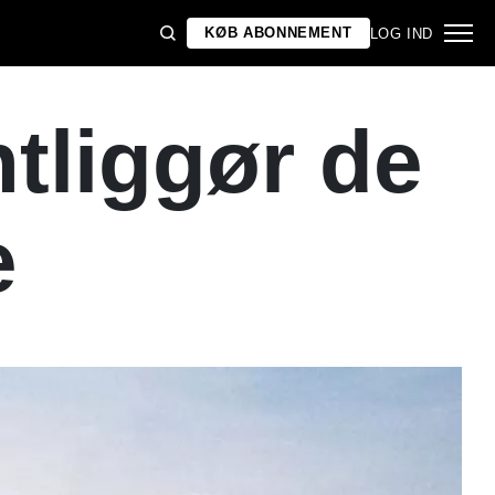
KØB ABONNEMENT
LOG IND
ntliggør de
e