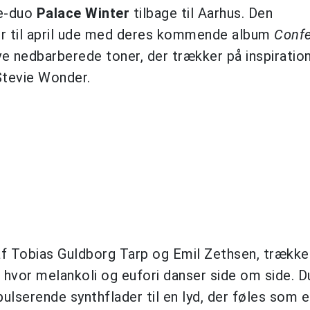
ie-duo
Palace Winter
tilbage til Aarhus. Den
er til april ude med deres kommende album
Conf
ye nedbarberede toner, der trækker på inspiration
Stevie Wonder.
af Tobias Guldborg Tarp og Emil Zethsen, trække
, hvor melankoli og eufori danser side om side. D
lserende synthflader til en lyd, der føles som 