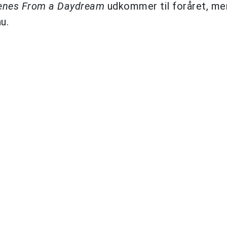
enes From a Daydream
udkommer til foråret, me
u.