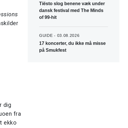
Tiësto slog benene væk under
dansk festival med The Minds
essions
of 99-hit
skilder
GUIDE - 03.08.2026
17 koncerter, du ikke må misse
på Smukfest
r dig
uoen fra
et ekko