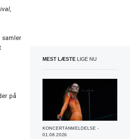
ival,
r samler
t
MEST LÆSTE
LIGE NU
er på
KONCERTANMELDELSE -
01.08.2026