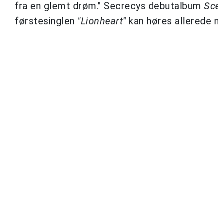
fra en glemt drøm." Secrecys debutalbum
Sc
førstesinglen
"Lionheart"
kan høres allerede n