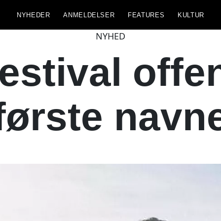
NYHEDER
ANMELDELSER
FEATURES
KULTUR
NYHED
stival offe
første navn