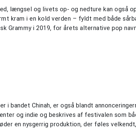
d, længsel og livets op- og nedture kan også op
armt kram i en kold verden – fyldt med både sår
ensk Grammy i 2019, for årets alternative pop na
er i bandet Chinah, er også blandt annonceringer
nter og indie og beskrives af festivalen som bå
der en nysgerrig produktion, der føles velkendt