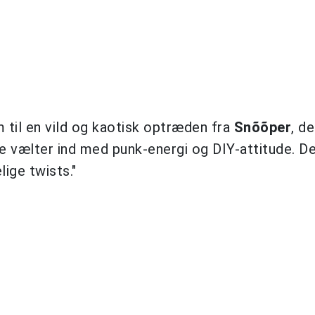
 til en vild og kaotisk optræden fra
Snõõper
, de
de vælter ind med punk-energi og DIY-attitude. D
lige twists."