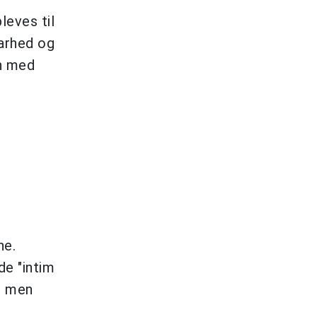
leves til
barhed og
vn med
ne.
de "intim
, men