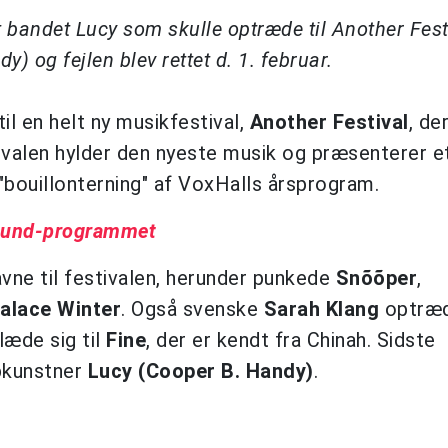
t bandet Lucy som skulle optræde til Another Fest
y) og fejlen blev rettet d. 1. februar.
til en helt ny musikfestival,
Another Festival
, de
valen hylder den nyeste musik og præsenterer e
bouillonterning" af VoxHalls årsprogram.
Sound-programmet
vne til festivalen, herunder punkede
Snõõper
,
alace Winter
. Også svenske
Sarah Klang
optræd
læde sig til
Fine
, der er kendt fra Chinah. Sidste
opkunstner
Lucy (Cooper B. Handy)
.