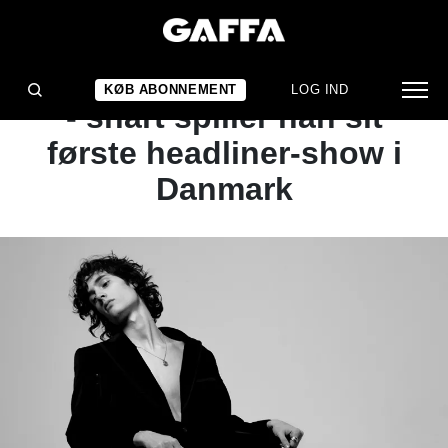
NYHED
Han hitter stort på TikTok
KØB ABONNEMENT
LOG IND
- snart spiller han sit
første headliner-show i
Danmark