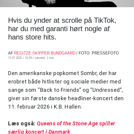
Hvis du ynder at scrolle på TikTok,
har du med garanti hørt nogle af
hans store hits.
AF
REGITZE SKIPPER BUNDGAARD
/ FOTO: PRESSEFOTO
15.07.2025 / 10:39 /
Læsetid: 2 min
Den amerikanske popkomet Sombr, der har
erobret både hitlister og sociale medier med
sange som “Back to Friends” og “Undressed”,
giver sin første danske headliner-koncert den
11. februar 2026 i K.B. Hallen.
Læs også:
Queens of the Stone Age spiller
særlig koncert i Danmark