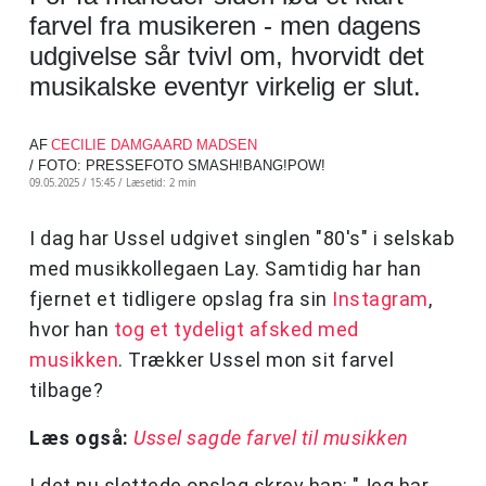
farvel fra musikeren - men dagens
udgivelse sår tvivl om, hvorvidt det
musikalske eventyr virkelig er slut.
AF
CECILIE DAMGAARD MADSEN
/ FOTO: PRESSEFOTO SMASH!BANG!POW!
09.05.2025 / 15:45 /
Læsetid: 2 min
I dag har Ussel udgivet singlen "80's" i selskab
med musikkollegaen Lay. Samtidig har han
fjernet et tidligere opslag fra sin
Instagram
,
hvor han
tog et tydeligt afsked med
musikken
. Trækker Ussel mon sit farvel
tilbage?
Læs også:
Ussel sagde farvel til musikken
I det nu slettede opslag skrev han: "Jeg har