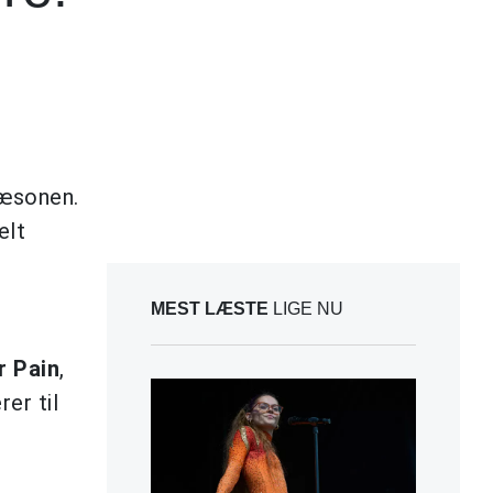
sæsonen.
elt
MEST LÆSTE
LIGE NU
r Pain
,
rer til