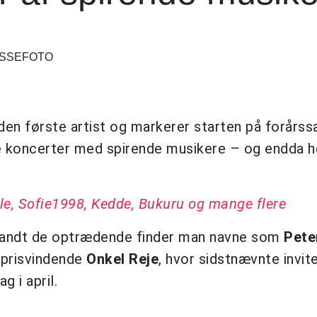
RESSEFOTO
den første artist og markerer starten på forårs
 koncerter med spirende musikere – og endda h
 Sofie1998, Kedde, Bukuru og mange flere
blandt de optrædende finder man navne som
Pete
prisvindende
Onkel Reje
, hvor sidstnævnte invite
g i april.