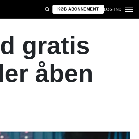
KØB ABONNEMENT
LOG IND
d gratis
der åben