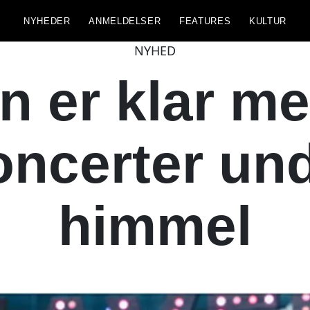
NYHEDER
ANMELDELSER
FEATURES
KULTUR
NYHED
 er klar me
oncerter un
himmel