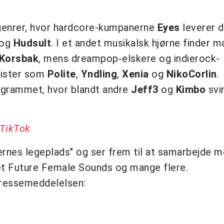
genrer, hvor hardcore-kumpanerne
Eyes
leverer 
og
Hudsult
. I et andet musikalsk hjørne finder m
 Korsbak
, mens dreampop-elskere og indierock-
tister som
Polite
,
Yndling
,
Xenia
og
NikoCorlin
.
ogrammet, hvor blandt andre
Jeff3
og
Kimbo
svi
 TikTok
ernes legeplads" og ser frem til at samarbejde 
et Future Female Sounds og mange flere.
 pressemeddelelsen: