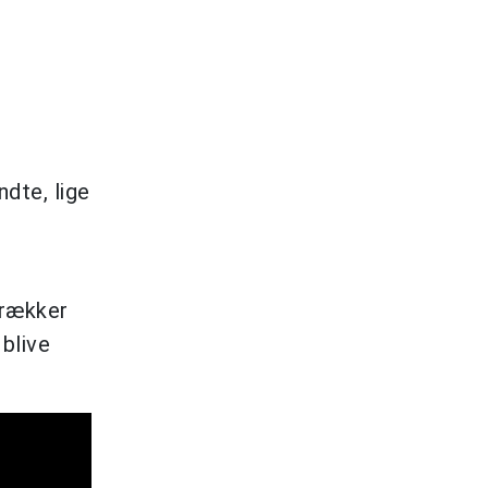
ndte, lige
trækker
blive