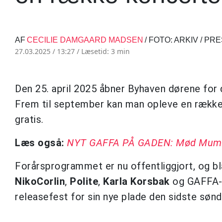
AF
CECILIE DAMGAARD MADSEN
/ FOTO: ARKIV / P
27.03.2025 / 13:27 /
Læsetid: 3 min
Den 25. april 2025 åbner Byhaven dørene for 
Frem til september kan man opleve en række
gratis.
Læs også:
NYT GAFFA PÅ GADEN: Mød Mumle,
Forårsprogrammet er nu offentliggjort, og 
NikoCorlin
,
Polite
,
Karla Korsbak
og GAFFA-
releasefest for sin nye plade den sidste sønda