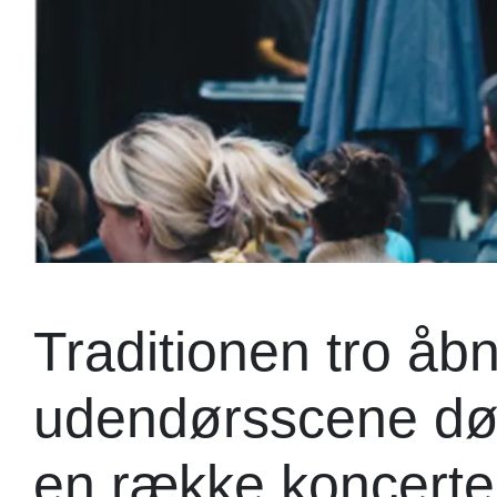
Traditionen tro å
udendørsscene dø
en række koncerter