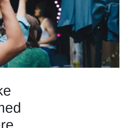
ke
med
re.