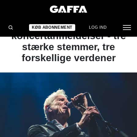
NYHED
GUIDE: Weekendens
KØB ABONNEMENT
LOG IND
koncertanmeldelser - tre
stærke stemmer, tre
forskellige verdener