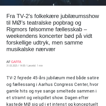
Fra TV-2’s folkekære jubilæumsshow
til MØ’s teatralske popbrag og
Rigmors følsomme fællesskab –
weekendens koncerter bød på vidt
forskellige udtryk, men samme
musikalske nærvær
AF
GAFFA
31.03.2025 / 14:00 /
Læsetid: 1 min
TV-2 fejrede 45-års jubilæum med både satire
og fællessang i Aarhus Congress Center, hvor
gamle hits og nye sange smeltede sammen i
et stramt og velspillet show. Dagen efter
kastede MØ sig ud i et intenst og konceptuelt