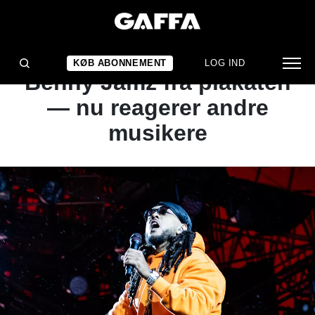
NYHED
Flere festivaler fjerner
KØB ABONNEMENT
LOG IND
Benny Jamz fra plakaten
— nu reagerer andre
musikere