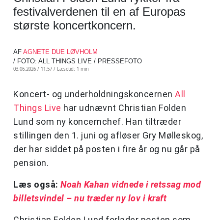
festivalverdenen til en af Europas
største koncertkoncern.
AF
AGNETE DUE LØVHOLM
/ FOTO: ALL THINGS LIVE / PRESSEFOTO
03.06.2026 / 11:57 /
Læsetid: 1 min
Koncert- og underholdningskoncernen
All
Things Live
har udnævnt Christian Folden
Lund som ny koncernchef. Han tiltræder
stillingen den 1. juni og afløser Gry Mølleskog,
der har siddet på posten i fire år og nu går på
pension.
Læs også:
Noah Kahan vidnede i retssag mod
billetsvindel – nu træder ny lov i kraft
Christian Folden Lund forlader posten som