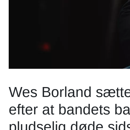
Wes Borland sætte
efter at bandets b
pludselig døde sids