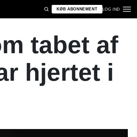
KØB ABONNEMENT
LOG IND
om tabet af
 hjertet i