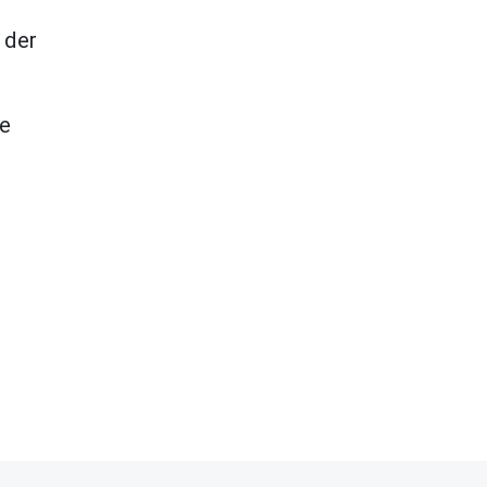
 der
ge