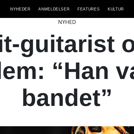
NYHEDER
ANMELDELSER
FEATURES
KULTUR
NYHED
t-guitarist 
m: “Han var
bandet”