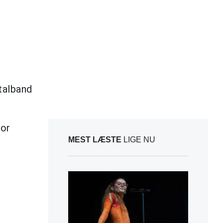
talband
for
MEST LÆSTE
LIGE NU