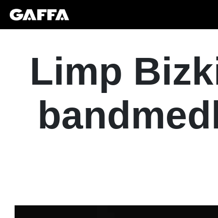
Limp Bizki
bandmedle