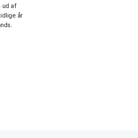
 ud af
idlige år
ands.