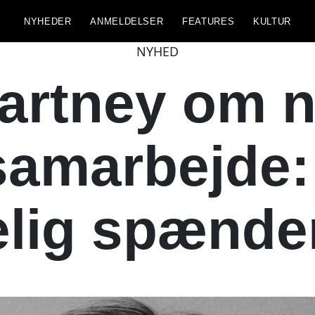
NYHEDER
ANMELDELSER
FEATURES
KULTUR
NYHED
artney om ny
amarbejde:
elig spænd