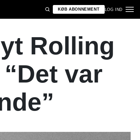
KØB ABONNEMENT
LOG IND
t Rolling
 “Det var
ende”