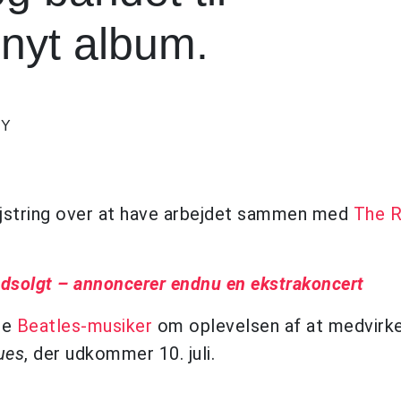
 nyt album.
EY
ejstring over at have arbejdet sammen med
The R
dsolgt – annoncerer endnu en ekstrakoncert
re
Beatles-musiker
om oplevelsen af at medvirk
ues
, der udkommer 10. juli.