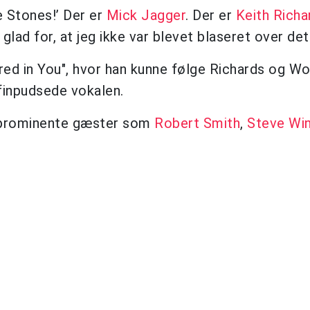
e Stones!’ Der er
Mick Jagger
. Der er
Keith Richa
lad for, at jeg ikke var blevet blaseret over det
d in You", hvor han kunne følge Richards og W
finpudsede vokalen.
 prominente gæster som
Robert Smith
,
Steve Wi