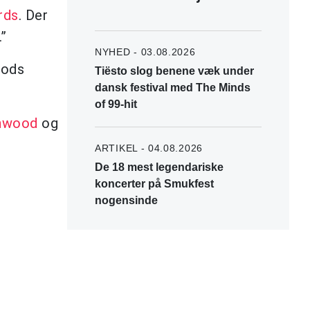
rds
. Der
.”
NYHED - 03.08.2026
oods
Tiësto slog benene væk under
dansk festival med The Minds
of 99-hit
nwood
og
ARTIKEL - 04.08.2026
De 18 mest legendariske
koncerter på Smukfest
nogensinde