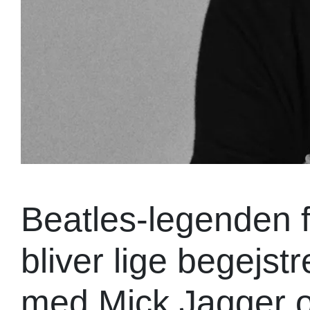
Beatles-legenden fo
bliver lige begejstr
med Mick Jagger og