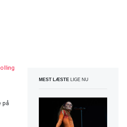
olling
MEST LÆSTE
LIGE NU
e på