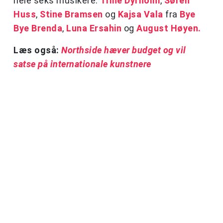
hele seks musikere:
Trine Dyrholm
,
Søren
Huss
,
Stine Bramsen
og
Kajsa Vala
fra
Bye
Bye Brenda
,
Luna Ersahin
og
August Høyen.
Læs også:
Northside hæver budget og vil
satse på internationale kunstnere