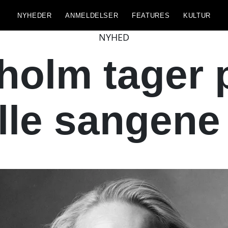
NYHEDER
ANMELDELSER
FEATURES
KULTUR
NYHED
holm tager 
le sangene f