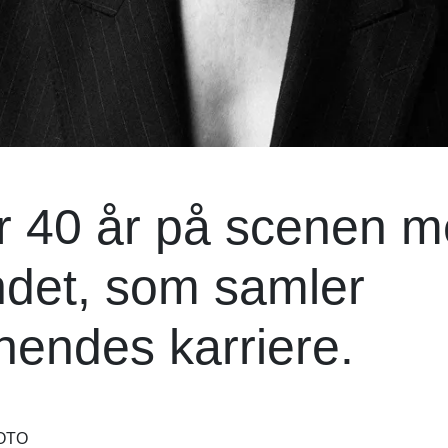
er 40 år på scenen 
andet, som samler
hendes karriere.
FOTO