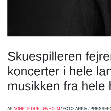
Skuespilleren fejr
koncerter i hele l
musikken fra hele 
AF
AGNETE DUE LØVHOLM
/ FOTO: ARKIV / PRESSE