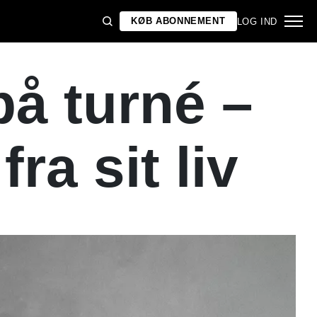
KØB ABONNEMENT
LOG IND
på turné –
ra sit liv