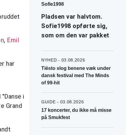
Sofie1998
bruddet
Pladsen var halvtom.
Sofie1998 opførte sig,
som om den var pakket
en
,
Emil
NYHED - 03.08.2026
er har
Tiësto slog benene væk under
dansk festival med The Minds
of 99-hit
 "Danse i
GUIDE - 03.08.2026
re Grand
17 koncerter, du ikke må misse
på Smukfest
andt