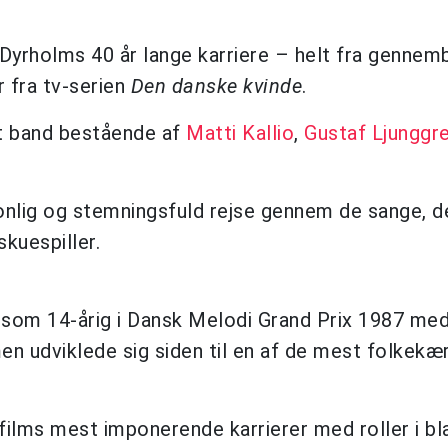
 Dyrholms 40 år lange karriere – helt fra gennem
r fra tv-serien
Den danske kvinde
.
t band bestående af
Matti Kallio
,
Gustaf Ljunggr
onlig og stemningsfuld rejse gennem de sange, d
kuespiller.
 som 14-årig i Dansk Melodi Grand Prix 1987 med
en udviklede sig siden til en af de mest folkekæ
films mest imponerende karrierer med roller i bl