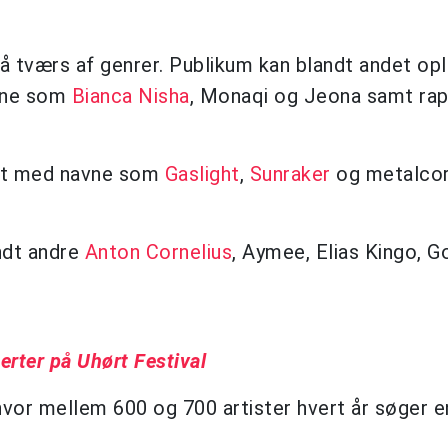
å tværs af genrer. Publikum kan blandt andet op
avne som
Bianca Nisha
, Monaqi og Jeona samt ra
et med navne som
Gaslight
,
Sunraker
og metalco
ndt andre
Anton Cornelius
, Aymee, Elias Kingo, G
erter på Uhørt Festival
hvor mellem 600 og 700 artister hvert år søger e