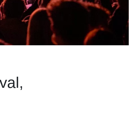
val,
s