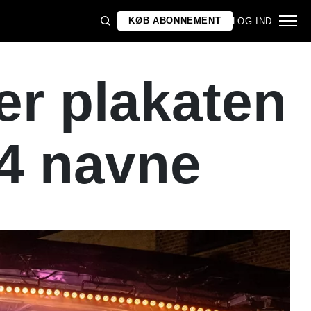
KØB ABONNEMENT
LOG IND
er plakaten
14 navne