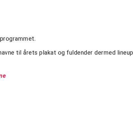
å programmet.
 navne til årets plakat og fuldender dermed line
vne