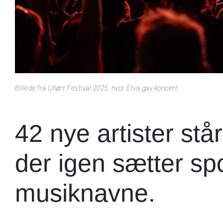
Billede fra Uhørt Festival 2025, hvor Etva gav koncert.
42 nye artister står 
der igen sætter s
musiknavne.