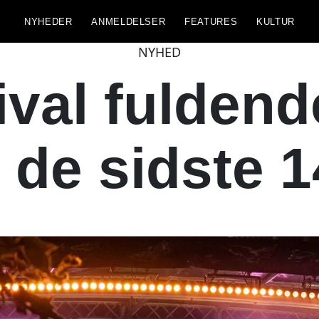
NYHEDER
ANMELDELSER
FEATURES
KULTUR
NYHED
ival fuldend
r de sidste 