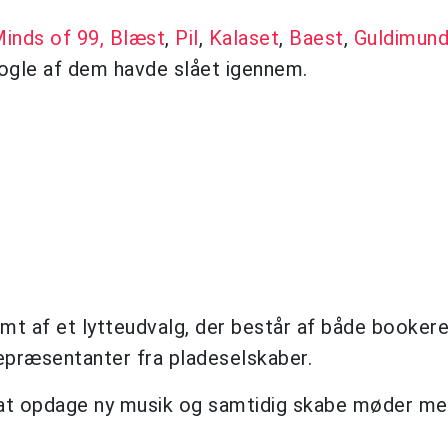
inds of 99,
Blæst
,
Pil
,
Kalaset
,
Baest
,
Guldimun
nogle af dem havde slået igennem.
t af et lytteudvalg, der består af både bookere
repræsentanter fra pladeselskaber.
 at opdage ny musik og samtidig skabe møder me