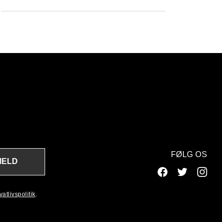
FØLG OS
MELD
atlivspolitik
.