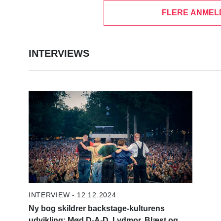
FLERE ANMEL
INTERVIEWS
INTERVIEW - 12.12.2024
Ny bog skildrer backstage-kulturens
udvikling: Mød D-A-D, Lydmor, Blæst og