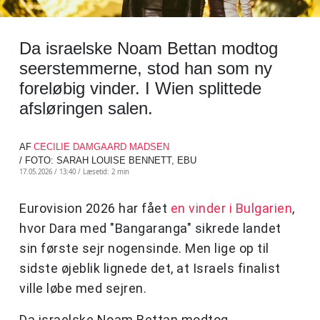
Da israelske Noam Bettan modtog
seerstemmerne, stod han som ny
foreløbig vinder. I Wien splittede
afsløringen salen.
AF
CECILIE DAMGAARD MADSEN
/ FOTO: SARAH LOUISE BENNETT, EBU
17.05.2026 / 13:40 /
Læsetid: 2 min
Eurovision 2026 har fået
en vinder i Bulgarien
,
hvor Dara med "Bangaranga" sikrede landet
sin første sejr nogensinde. Men lige op til
sidste øjeblik lignede det, at Israels finalist
ville løbe med sejren.
Da israelske Noam Bettan modtog