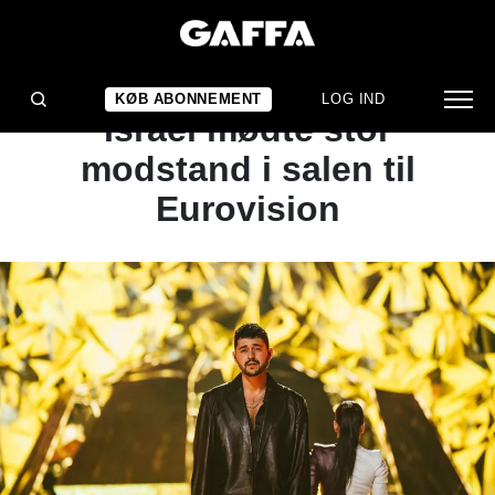
NYHED
Det så du ikke på tv:
KØB ABONNEMENT
LOG IND
Israel mødte stor
modstand i salen til
Eurovision