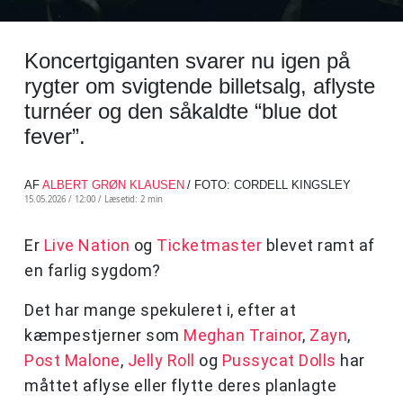
Koncertgiganten svarer nu igen på
rygter om svigtende billetsalg, aflyste
turnéer og den såkaldte “blue dot
fever”.
AF
ALBERT GRØN KLAUSEN
/ FOTO: CORDELL KINGSLEY
15.05.2026 / 12:00 /
Læsetid: 2 min
Er
Live Nation
og
Ticketmaster
blevet ramt af
en farlig sygdom?
Det har mange spekuleret i, efter at
kæmpestjerner som
Meghan Trainor
,
Zayn
,
Post Malone
,
Jelly Roll
og
Pussycat Dolls
har
måttet aflyse eller flytte deres planlagte