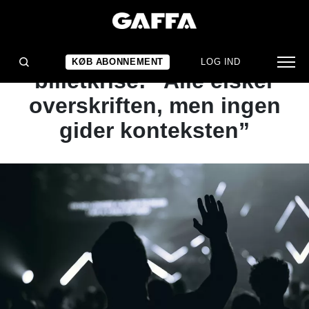
NYHED
Live Nation-chef afviser
KØB ABONNEMENT
LOG IND
billetkrise: “Alle elsker
overskriften, men ingen
gider konteksten”