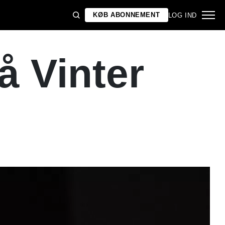
KØB ABONNEMENT
LOG IND
å Vinter