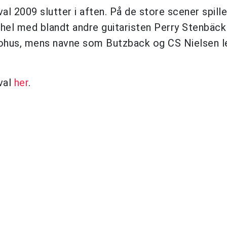
al 2009 slutter i aften. På de store scener spille
chel med blandt andre guitaristen Perry Stenbäck
Brohus, mens navne som Butzback og CS Nielsen 
val
her
.