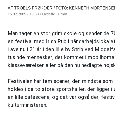
AF TROELS FRØKJÆR / FOTO: KENNETH MORTENSE
15.02.2009 / 15:50 /
Læsetid: 1 min
Man tager en stor grim skole og sender de 700
en festival med Irish Pub i håndarbejdslokal
i ave nu i 21 år i den lille by Strib ved Midde
tusinde mennesker, der kommer i mobilhomes
klasseværelser eller på den nu nedlagte højs
Festivalen har fem scener, den mindste som 
holdes i de to store sportshaller, der ligger 
en lille caféscene, og det var også der, fest
kulturministeren.