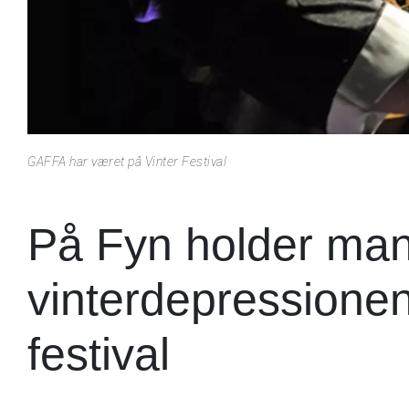
GAFFA har været på Vinter Festival
På Fyn holder man 
vinterdepressionen
festival