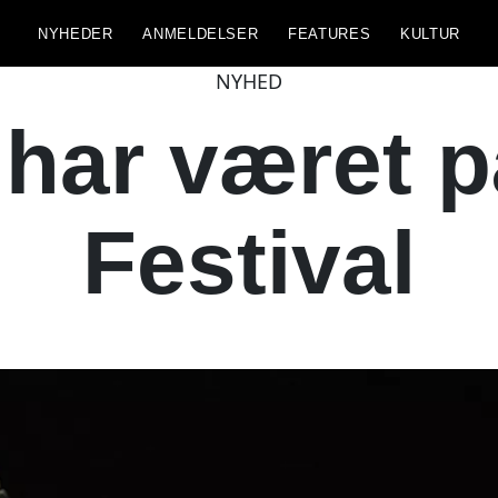
NYHEDER
ANMELDELSER
FEATURES
KULTUR
NYHED
ar været p
Festival