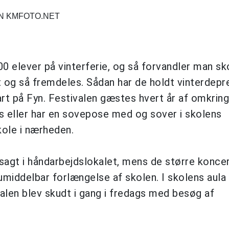
N KMFOTO.NET
 elever på vinterferie, og så forvandler man sko
et og så fremdeles. Sådan har de holdt vinterdep
lfart på Fyn. Festivalen gæstes hvert år af omkring
 eller har en sovepose med og sover i skolens
kole i nærheden.
sagt i håndarbejdslokalet, mens de større konce
i umiddelbar forlængelse af skolen. I skolens aula
ivalen blev skudt i gang i fredags med besøg af