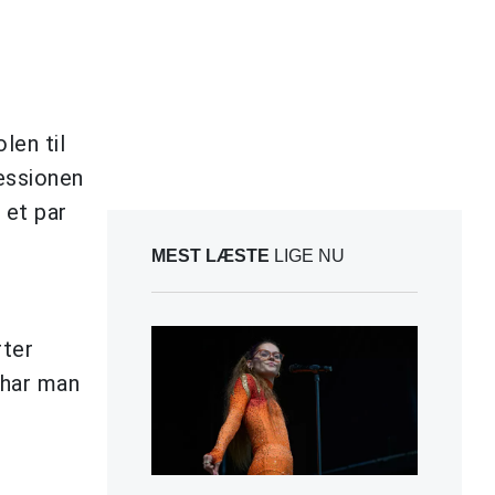
len til
ressionen
 et par
MEST LÆSTE
LIGE NU
rter
 har man