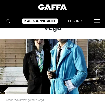
NYHED
Mouritz/Hørslev gæster
KØB ABONNEMENT
LOG IND
Vega
Mouritz/Hørslev gæster Vega