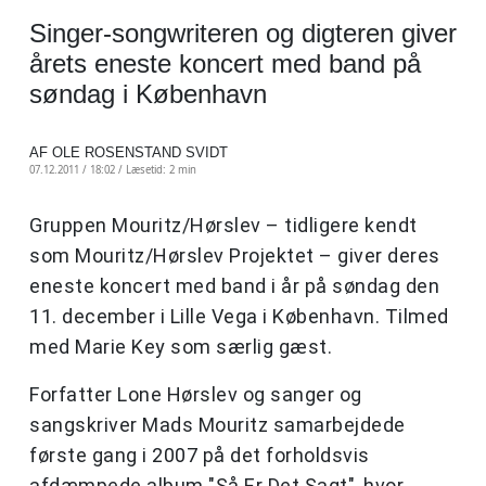
Singer-songwriteren og digteren giver
årets eneste koncert med band på
søndag i København
AF OLE ROSENSTAND SVIDT
07.12.2011 / 18:02 /
Læsetid: 2 min
Gruppen Mouritz/Hørslev – tidligere kendt
som Mouritz/Hørslev Projektet – giver deres
eneste koncert med band i år på søndag den
11. december i Lille Vega i København. Tilmed
med Marie Key som særlig gæst.
Forfatter Lone Hørslev og sanger og
sangskriver Mads Mouritz samarbejdede
første gang i 2007 på det forholdsvis
afdæmpede album "Så Er Det Sagt", hvor