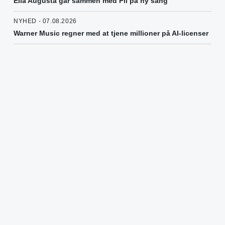
Ella Augusta går sammen med Pil på ny sang
NYHED - 07.08.2026
Warner Music regner med at tjene millioner på AI-licenser