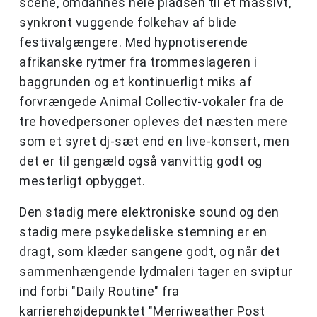
scene, omdannes hele pladsen til et massivt,
synkront vuggende folkehav af blide
festivalgængere. Med hypnotiserende
afrikanske rytmer fra trommeslageren i
baggrunden og et kontinuerligt miks af
forvrængede Animal Collectiv-vokaler fra de
tre hovedpersoner opleves det næsten mere
som et syret dj-sæt end en live-konsert, men
det er til gengæld også vanvittig godt og
mesterligt opbygget.
Den stadig mere elektroniske sound og den
stadig mere psykedeliske stemning er en
dragt, som klæder sangene godt, og når det
sammenhængende lydmaleri tager en sviptur
ind forbi "Daily Routine" fra
karrierehøjdepunktet "Merriweather Post