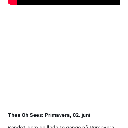
Thee Oh Sees: Primavera, 02. juni
Bandet, som spillede to gange på Primavera