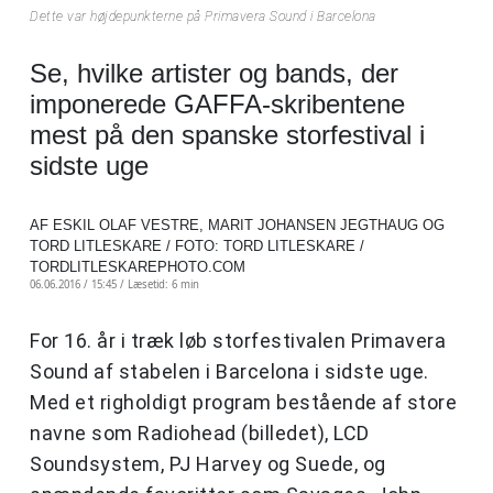
Dette var højdepunkterne på Primavera Sound i Barcelona
Se, hvilke artister og bands, der
imponerede GAFFA-skribentene
mest på den spanske storfestival i
sidste uge
AF ESKIL OLAF VESTRE, MARIT JOHANSEN JEGTHAUG OG
TORD LITLESKARE / FOTO: TORD LITLESKARE /
TORDLITLESKAREPHOTO.COM
06.06.2016 / 15:45 /
Læsetid: 6 min
For 16. år i træk løb storfestivalen Primavera
Sound af stabelen i Barcelona i sidste uge.
Med et righoldigt program bestående af store
navne som Radiohead (billedet), LCD
Soundsystem, PJ Harvey og Suede, og