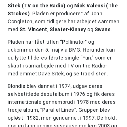
Sitek (TV on the Radio)
og
Nick Valensi (The
Strokes)
. Pladen er produceret af John
Congleton, som tidligere har arbejdet sammen
med
St.
Vincent
,
Sleater-Kinney
og
Swans
.
Pladen har fået titlen “Pollinator” og
udkommer den 5. maj via BMG. Herunder kan
du lytte til deres første single “Fun,” som er
skabt i samarbejde med TV on the Radio-
medlemmet Dave Sitek, og se tracklisten.
Blondie blev dannet i 1974, udgav deres
selvbetitlede debutalbum i 1976 og fik deres
internationale gennembrud i 1978 med deres
tredje album, "Parallel Lines". Gruppen blev
opløst i 1982, men gendannet i 1997. De holdt
dog en lang udgivelsespause mellem 2003 og