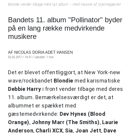
Blondie vender tilbage med nyt album – med masser af stjernegæster
Bandets 11. album "Pollinator" byder
på en lang række medvirkende
musikere
AF NICOLAS DORIA ADET HANSEN
02.02.2017 / 14:31 /
Læsetid: 1 min
Det er blevet offentliggjort, at New York-new
wave/rockbandet
Blondie
med karismatiske
Debbie Harry
i front vender tilbage med deres
11. album. Bemærkelsesværdigt er det, at
albummet er spækket med
gæstemedvirkende:
Dev Hynes (Blood
Orange)
,
Johnny Marr (The Smiths)
,
Laurie
Anderson
,
Charli XCX
,
Sia
,
Joan Jett
,
Dave