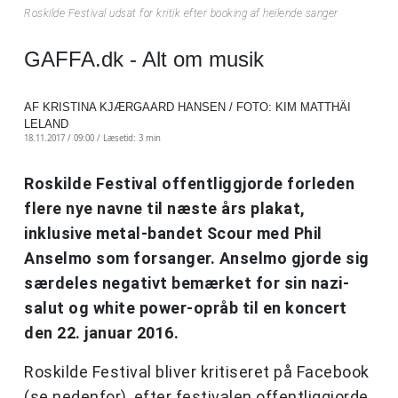
Roskilde Festival udsat for kritik efter booking af heilende sanger
GAFFA.dk - Alt om musik
AF KRISTINA KJÆRGAARD HANSEN / FOTO: KIM MATTHÄI
LELAND
18.11.2017 / 09:00 /
Læsetid: 3 min
Roskilde Festival offentliggjorde forleden
flere nye navne til næste års plakat,
inklusive metal-bandet Scour med Phil
Anselmo som forsanger. Anselmo gjorde sig
særdeles negativt bemærket for sin nazi-
salut og white power-opråb til en koncert
den 22. januar 2016.
Roskilde Festival bliver kritiseret på Facebook
(se nedenfor), efter festivalen offentliggjorde