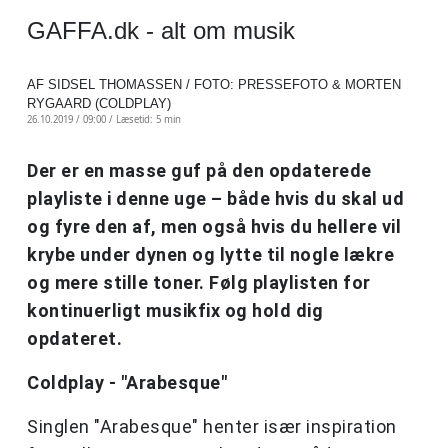
GAFFA.dk - alt om musik
AF SIDSEL THOMASSEN / FOTO: PRESSEFOTO & MORTEN
RYGAARD (COLDPLAY)
26.10.2019 / 09:00 /
Læsetid: 5 min
Der er en masse guf på den opdaterede
playliste i denne uge – både hvis du skal ud
og fyre den af, men også hvis du hellere vil
krybe under dynen og lytte til nogle lækre
og mere stille toner. Følg playlisten for
kontinuerligt musikfix og hold dig
opdateret.
Coldplay - "Arabesque"
Singlen "Arabesque" henter især inspiration