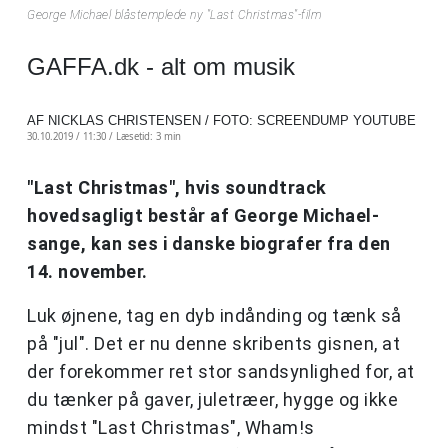
George Michael blåstemplede ny "Last Christmas"-film
GAFFA.dk - alt om musik
AF NICKLAS CHRISTENSEN / FOTO: SCREENDUMP YOUTUBE
30.10.2019 / 11:30 /
Læsetid: 3 min
"Last Christmas", hvis soundtrack
hovedsagligt består af George Michael-
sange, kan ses i danske biografer fra den
14. november.
Luk øjnene, tag en dyb indånding og tænk så
på "jul". Det er nu denne skribents gisnen, at
der forekommer ret stor sandsynlighed for, at
du tænker på gaver, juletræer, hygge og ikke
mindst "Last Christmas", Wham!s