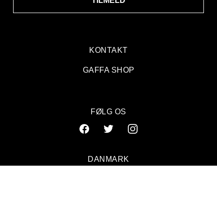
TILMELD
KONTAKT
GAFFA SHOP
FOTOSERIE: Kira Skov gav koncert i Haveselskabets Have
FØLG OS
DANMARK
SVERIGE
NORGE