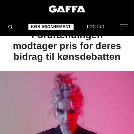
NYHED
Lydmor og
KØB ABONNEMENT
LOG IND
Forbrændingen
modtager pris for deres
bidrag til kønsdebatten