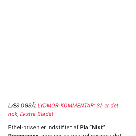
LÆS OGSÅ:
LYDMOR-KOMMENTAR: Så er det
nok, Ekstra Bladet
Ethel-prisen er indstiftet af
Pia ”Nist”
Rasmussen
, som var en central person i det