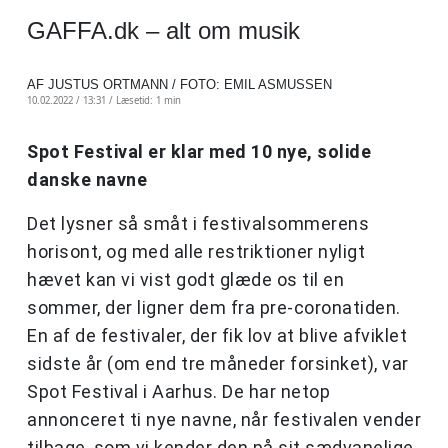
GAFFA.dk – alt om musik
AF JUSTUS ORTMANN / FOTO: EMIL ASMUSSEN
10.02.2022 / 13:31 /
Læsetid: 1 min
Spot Festival er klar med 10 nye, solide
danske navne
Det lysner så småt i festivalsommerens
horisont, og med alle restriktioner nyligt
hævet kan vi vist godt glæde os til en
sommer, der ligner dem fra pre-coronatiden.
En af de festivaler, der fik lov at blive afviklet
sidste år (om end tre måneder forsinket), var
Spot Festival i Aarhus. De har netop
annonceret ti nye navne, når festivalen vender
tilbage, som vi kender den på sit sædvanelige