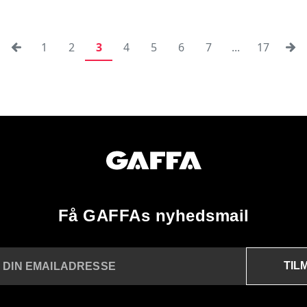
1
2
3
4
5
6
7
...
17
Få GAFFAs nyhedsmail
TIL
 DIN EMAILADRESSE