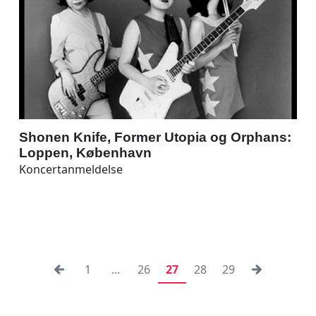
Shonen Knife, Former Utopia og Orphans:
Loppen, København
Koncertanmeldelse
1
...
26
27
28
29