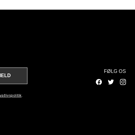
FØLG OS
MELD
atlivspolitik
.