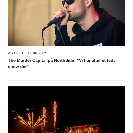
ARTIKEL - 11.06.2025
The Murder Capital på NorthSide: "Vi har altid et fedt
show der"