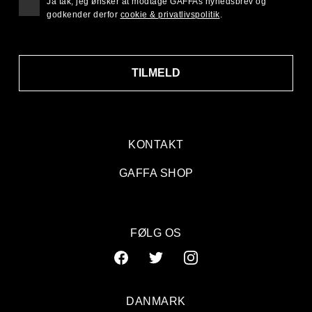
Ja tak, jeg ønsker at modtage GAFFAs nyhedsbrev og
godkender derfor
cookie & privatlivspolitik
.
TILMELD
KONTAKT
GAFFA SHOP
FØLG OS
DANMARK