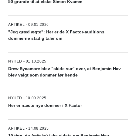
50 grunde til at elske Simon Kvamm
ARTIKEL - 09.01.2026
"Jeg græd ægte": Her er de X Factor-auditions,
dommerne stadig taler om
NYHED - 01.10.2025
Drew Sycamore blev "skide sur" over, at Benjamin Hav
blev valgt som dommer før hende
NYHED - 10.09.2025
Her er næste nye dommer i X Factor
ARTIKEL - 14.08.2025
10 ting, du (måske) ikke vidste om Benjamin Hav