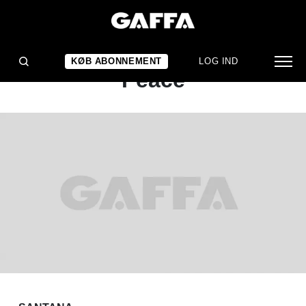
KONCERTANMELDELSE
Santana: Hymns For
KØB ABONNEMENT
LOG IND
Peace