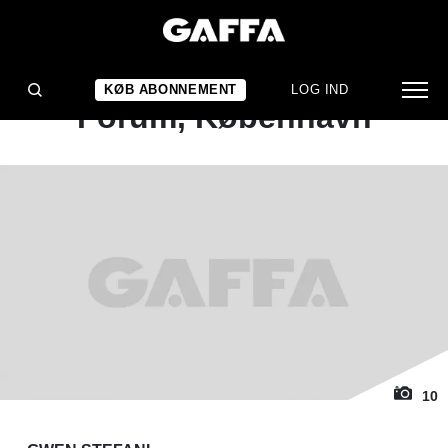
1
/ 10
KONCERTANMELDELSE
Gwen Stefani: med CSS,
KØB ABONNEMENT
LOG IND
Forum, København
10