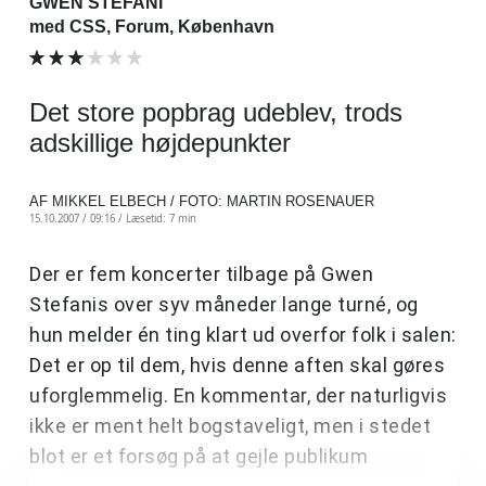
GWEN STEFANI
med CSS, Forum, København
Det store popbrag udeblev, trods
adskillige højdepunkter
AF MIKKEL ELBECH / FOTO: MARTIN ROSENAUER
15.10.2007 / 09:16 /
Læsetid: 7 min
Der er fem koncerter tilbage på Gwen
Stefanis over syv måneder lange turné, og
hun melder én ting klart ud overfor folk i salen:
Det er op til dem, hvis denne aften skal gøres
uforglemmelig. En kommentar, der naturligvis
ikke er ment helt bogstaveligt, men i stedet
blot er et forsøg på at gejle publikum