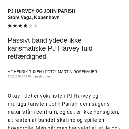
PJ HARVEY OG JOHN PARISH
Store Vega, København
Passivt band ydede ikke
karismatiske PJ Harvey fuld
retfærdighed
AF HENRIK TUXEN / FOTO: MARTIN ROSENAUER
12.05.2009 / 09:10 /
Læsetid: 3 min
Okay - det er vokalisten PJ Harvey og
multiguitaristen John Parish, der i sagens
natur står i centrum, og det er ikke hensigten,
at resten af bandet skal ind og spille en
hovedrolle. Men når man har valgt at stille op -