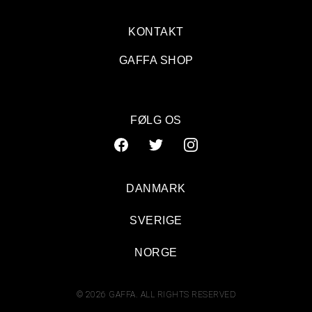
KONTAKT
GAFFA SHOP
FØLG OS
DANMARK
SVERIGE
PJ Harvey og John Parish: Store Vega, København
NORGE
© 2026 GAFFA. ALL RIGHTS RESERVED