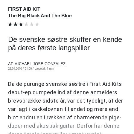
FIRST AID KIT
The Big Black And The Blue
De svenske søstre skuffer en kende
på deres første langspiller
AF MICHAEL JOSE GONZALEZ
23.01.2010 / 01:00 /
Læsetid: 1 min
Da de purunge svenske søstre i First Aid Kits
debut-ep dumpede ind af denne anmelders
brevsprække sidste år, var det tydeligt, at der
var lagt i kakkelovnen til andet og mere end
blot endnu en i rækken af charmerende pige-
duoer med akustisk guitar. Derfor har denne