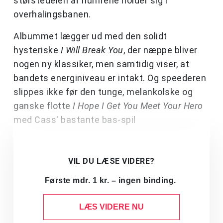
størstedelen af numrene holder sig i
overhalingsbanen.
Albummet lægger ud med den solidt
hysteriske
I Will Break You
, der næppe bliver
nogen ny klassiker, men samtidig viser, at
bandets energiniveau er intakt. Og speederen
slippes ikke før den tunge, melankolske og
ganske flotte
I Hope I Get You Meet Your Hero
med Cass' bastante bas-spil
VIL DU LÆSE VIDERE?
Første mdr. 1 kr. – ingen binding.
LÆS VIDERE NU