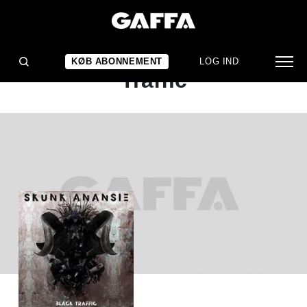
ALBUMANMELDELSE
Skunk Anansie: Black
KØB ABONNEMENT
LOG IND
Traffic