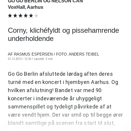
GO GO BERLIN OG NELSON CAN
VoxHall, Aarhus
Corny, klichéfyldt og pissehamrende
underholdende
AF RASMUS ESPERSEN / FOTO: ANDERS TEIBEL
01.12.2013 / 12:34 /
Læsetid: 5 min
Go Go Berlin afsluttede lørdag aften deres
turné med en koncert i hjembyen Aarhus. Og
hvilken afslutning! Bandet var med 90
koncerter i indeværende år uhyggeligt
sammenspillet og tydeligt påvirkede af at
være vendt hjem. Der var smil op til begge ører
blandt samtlige på scenen fra start til slut,