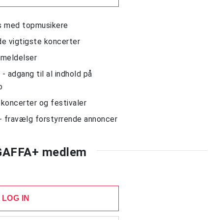
ws med topmusikere
de vigtigste koncerter
nmeldelser
 adgang til al indhold på
o
l koncerter og festivaler
- fravælg forstyrrende annoncer
 GAFFA+ medlem
LOG IN