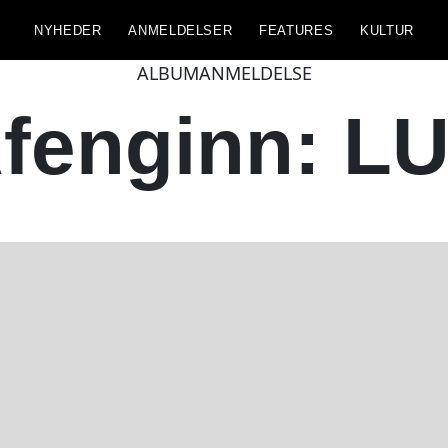
NYHEDER
ANMELDELSER
FEATURES
KULTUR
ALBUMANMELDELSE
fenginn: L