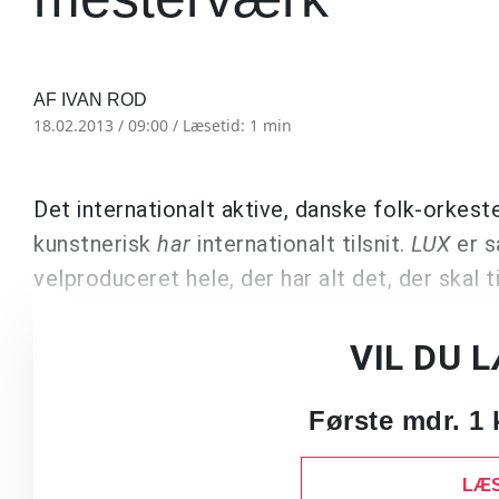
AF IVAN ROD
18.02.2013 / 09:00 /
Læsetid: 1 min
Det internationalt aktive, danske folk-orkest
kunstnerisk
har
internationalt tilsnit.
LUX
er s
velproduceret hele, der har alt det, der skal t
VIL DU 
Første mdr. 1 
LÆS