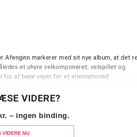
er Afenginn markerer med sit nye album, at det r
åledes et uhyre velkomponeret, velspillet og
il for at bane vejen for et internationalt
LÆSE VIDERE?
kr. – ingen binding.
 VIDERE NU