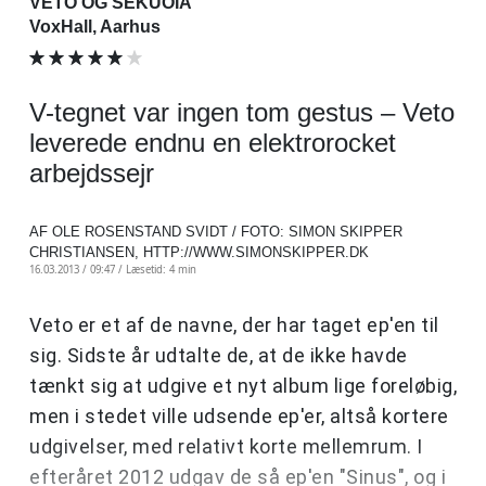
VETO OG SEKUOIA
VoxHall, Aarhus
V-tegnet var ingen tom gestus – Veto
leverede endnu en elektrorocket
arbejdssejr
AF OLE ROSENSTAND SVIDT / FOTO: SIMON SKIPPER
CHRISTIANSEN, HTTP://WWW.SIMONSKIPPER.DK
16.03.2013 / 09:47 /
Læsetid: 4 min
Veto er et af de navne, der har taget ep'en til
sig. Sidste år udtalte de, at de ikke havde
tænkt sig at udgive et nyt album lige foreløbig,
men i stedet ville udsende ep'er, altså kortere
udgivelser, med relativt korte mellemrum. I
efteråret 2012 udgav de så ep'en "Sinus", og i