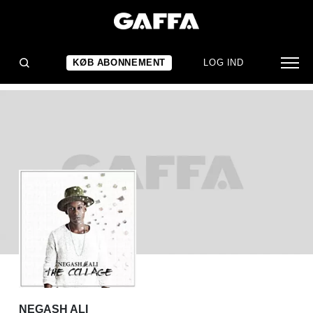
ALBUMANMELDELSE
Negash Ali: The Collage
KØB ABONNEMENT
LOG IND
NEGASH ALI