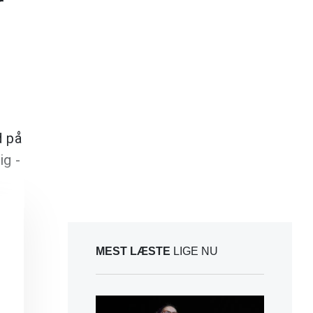
r
 på
g -
MEST LÆSTE
LIGE NU