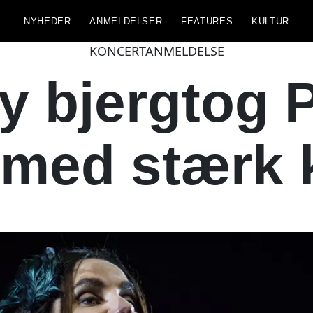
NYHEDER
ANMELDELSER
FEATURES
KULTUR
KONCERTANMELDELSE
y bjergtog 
med stærk 