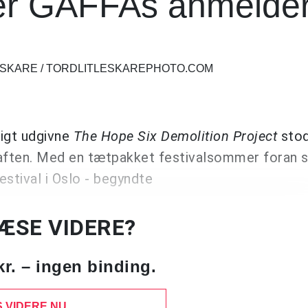
ver GAFFAs anmelde
LESKARE / TORDLITLESKAREPHOTO.COM
igt udgivne
The Hope Six Demolition Project
stod
ften. Med en tætpakket festivalsommer foran si
estival i Oslo - begyndte
LÆSE VIDERE?
kr. – ingen binding.
 VIDERE NU