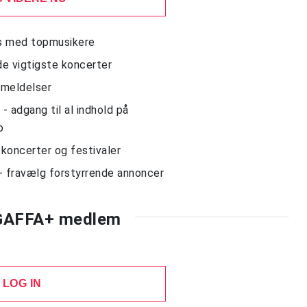
ws med topmusikere
de vigtigste koncerter
nmeldelser
 adgang til al indhold på
o
l koncerter og festivaler
- fravælg forstyrrende annoncer
 GAFFA+ medlem
LOG IN