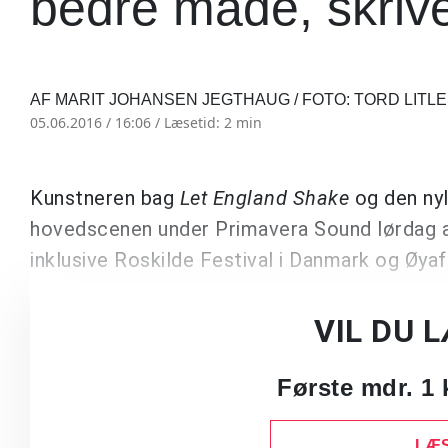
bedre måde, skri
AF MARIT JOHANSEN JEGTHAUG / FOTO: TORD LIT
05.06.2016 / 16:06 /
Læsetid: 2 min
Kunstneren bag
Let England Shake
og den nyl
hovedscenen under Primavera Sound lørdag a
inklusive Roskilde Festival i Danmark og Øyaf
VIL DU 
Første mdr. 1 
LÆS