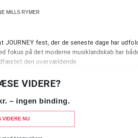
NE MILLS RYMER
nt JOURNEY fest, der de seneste dage har udfold
Med fokus på det moderne musiklandskab har båd
adfæstet den overvældende
LÆSE VIDERE?
kr. – ingen binding.
 VIDERE NU