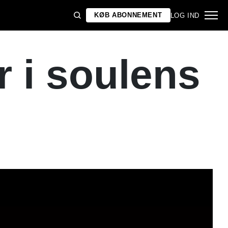
KØB ABONNEMENT
LOG IND
r i soulens