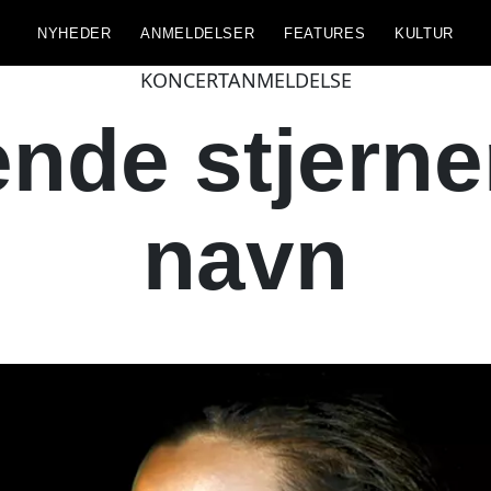
NYHEDER
ANMELDELSER
FEATURES
KULTUR
KONCERTANMELDELSE
ende stjerne
navn