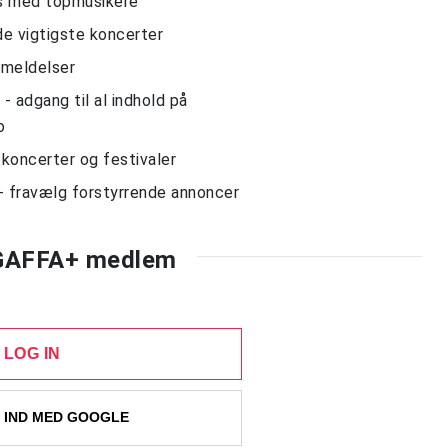
ws med topmusikere
de vigtigste koncerter
nmeldelser
 adgang til al indhold på
o
l koncerter og festivaler
- fravælg forstyrrende annoncer
 GAFFA+ medlem
LOG IN
 IND MED GOOGLE