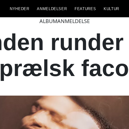
NYHEDER
ANMELDELSER
FEATURES
KULTUR
ALBUMANMELDELSE
en runder å
prælsk fac