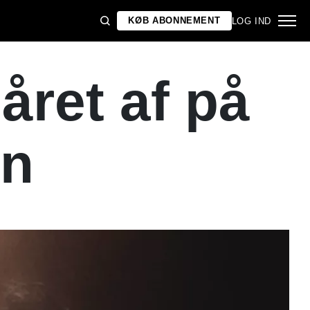
KØB ABONNEMENT
LOG IND
ret af på
on