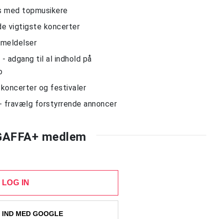
ws med topmusikere
de vigtigste koncerter
nmeldelser
 adgang til al indhold på
o
l koncerter og festivaler
- fravælg forstyrrende annoncer
 GAFFA+ medlem
LOG IN
 IND MED GOOGLE