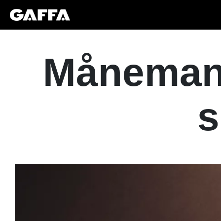
Månemand
s