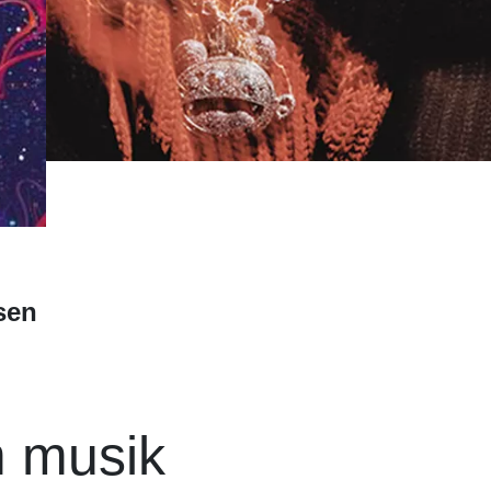
sen
m musik