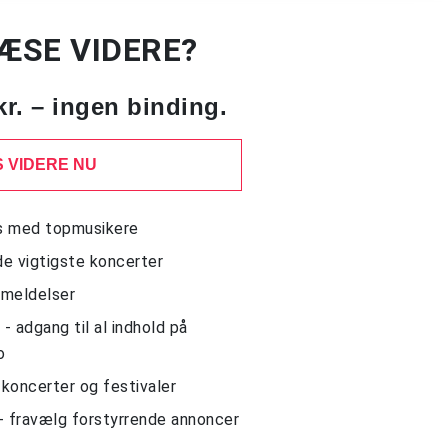
LÆSE VIDERE?
kr. – ingen binding.
 VIDERE NU
ws med topmusikere
de vigtigste koncerter
nmeldelser
 adgang til al indhold på
o
l koncerter og festivaler
- fravælg forstyrrende annoncer