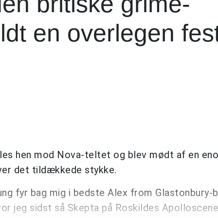
n britiske grime-
dt en overlegen fes
les hen mod Nova-teltet og blev mødt af en en
er det tildækkede stykke.
fyr bag mig i bedste Alex from Glastonbury-b
hvor jeg sidst så Skepta på Roskildes Apolloscene