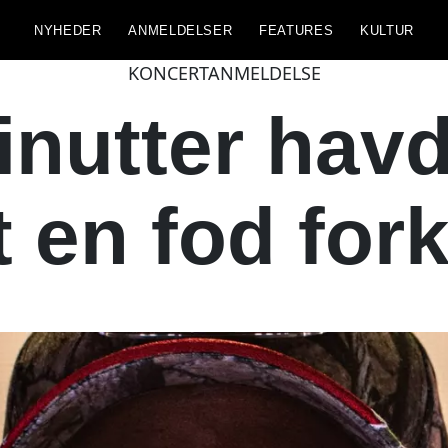
NYHEDER
ANMELDELSER
FEATURES
KULTUR
KONCERTANMELDELSE
inutter hav
t en fod fork