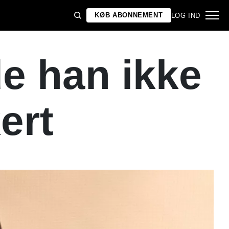
KØB ABONNEMENT
LOG IND
de han ikke
ert