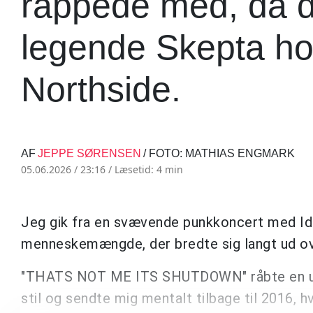
rappede med, da de
legende Skepta hol
Northside.
AF
JEPPE SØRENSEN
/ FOTO: MATHIAS ENGMARK
05.06.2026 / 23:16 /
Læsetid: 4 min
Jeg gik fra en svævende punkkoncert med Id
menneskemængde, der bredte sig langt ud ov
"THATS NOT ME ITS SHUTDOWN" råbte en ung 
stil og sendte mig mentalt tilbage til 2016, 