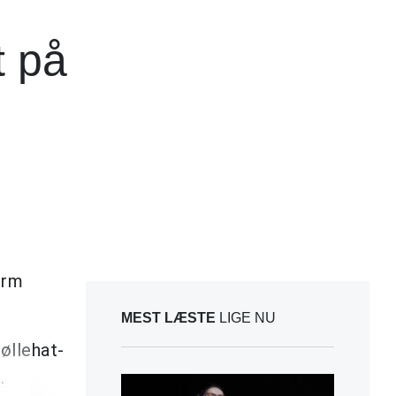
t på
orm
MEST LÆSTE
LIGE NU
øllehat-
.