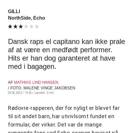
GILLI
NorthSide, Echo
Dansk raps el capitano kan ikke prale
af at være en medfødt performer.
Hits er han dog garanteret at have
med i bagagen.
AF
MATHIAS LIND HANSEN
/ FOTO: MALENE VINGE JAKOBSEN
03.06.2023 / 19:36 /
Læsetid: 3 min
Rødovre-rapperen, der for nyligt er blevet far
til sit andet barn, har utvivlsomt fundet en
formular, der virker. Det var de mange
syngende fans ved Echo-scenen beviset på.