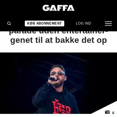
1
/ 6
KONCERTANMELDELSE
Gilli leverede en hit-
KØB ABONNEMENT
LOG IND
parade uden entertainer-
genet til at bakke det op
6