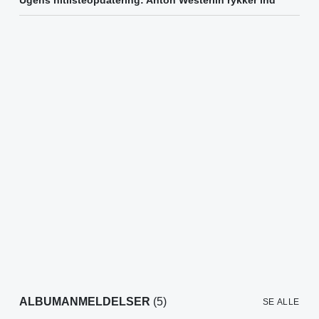
Ugens hitlisteopdatering: Anton Westerlin rykker ind
ALBUMANMELDELSER
(5)
SE ALLE