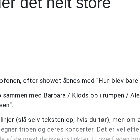
der det helt store
krofonen, efter showet åbnes med “Hun blev bare 
o sammen med Barbara / Klods op i rumpen / Ale
sen”.
njer (slå selv teksten op, hvis du tør), men om a
egner trioen og deres koncerter. Det er vel eft
e af de mest dyriske instinkter til overfladen hos