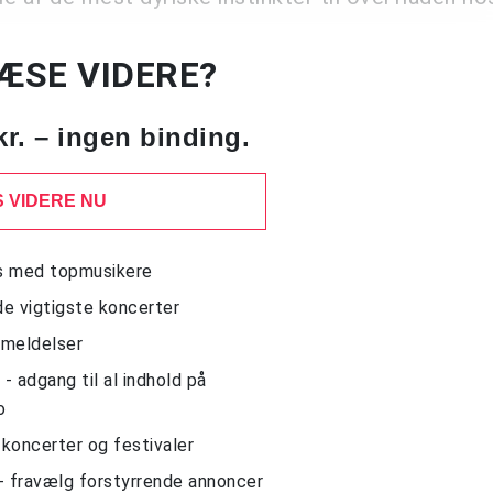
LÆSE VIDERE?
kr. – ingen binding.
 VIDERE NU
ws med topmusikere
de vigtigste koncerter
nmeldelser
 adgang til al indhold på
o
l koncerter og festivaler
- fravælg forstyrrende annoncer