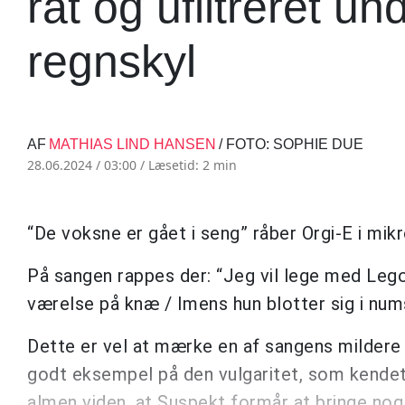
råt og ufiltreret un
regnskyl
AF
MATHIAS LIND HANSEN
/ FOTO: SOPHIE DUE
28.06.2024 / 03:00 /
Læsetid: 2 min
“De voksne er gået i seng” råber Orgi-E i mi
På sangen rappes der: “Jeg vil lege med Leg
værelse på knæ / Imens hun blotter sig i num
Dette er vel at mærke en af sangens mildere li
godt eksempel på den vulgaritet, som kendet
almen viden, at Suspekt formår at bringe nogl