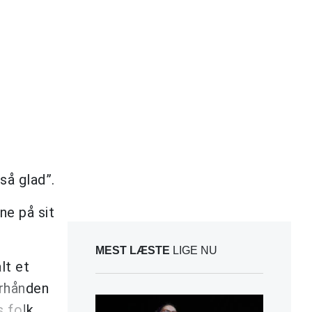
så glad”.
ne på sit
MEST LÆSTE
LIGE NU
lt et
erhånden
 folk,