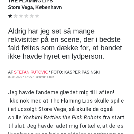
THE FLAMING LIPS
Store Vega, København
Aldrig har jeg set så mange
rekvisitter på en scene, der i bedste
fald føltes som dække for, at bandet
ikke havde hyret en lydperson.
AF
STEFAN RUTOVIĆ
/ FOTO: KASPER PASINSKI
09.06.2025 / 12:25 /
Læsetid: 4 min
Jeg havde fandeme glædet mig til i aften!
Ikke nok med at The Flaming Lips skulle spille
i et udsolgt Store Vega, så skulle de også
spille
Yoshimi Battles the Pink Robots
fra start
til slut. Jeg havde ladet mig fortælle, at deres