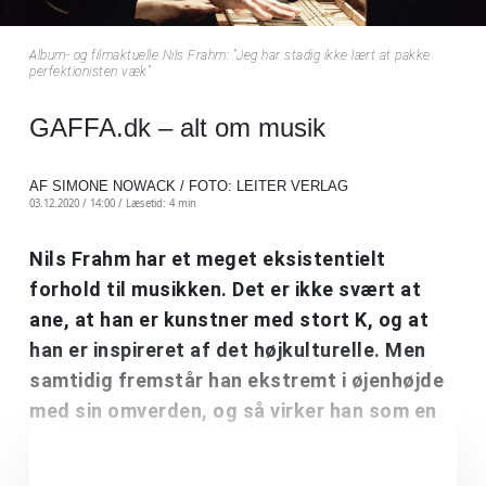
Album- og filmaktuelle Nils Frahm: "Jeg har stadig ikke lært at pakke
perfektionisten væk"
GAFFA.dk – alt om musik
AF SIMONE NOWACK / FOTO: LEITER VERLAG
03.12.2020 / 14:00 /
Læsetid: 4 min
Nils Frahm har et meget eksistentielt
forhold til musikken. Det er ikke svært at
ane, at han er kunstner med stort K, og at
han er inspireret af det højkulturelle. Men
samtidig fremstår han ekstremt i øjenhøjde
med sin omverden, og så virker han som en