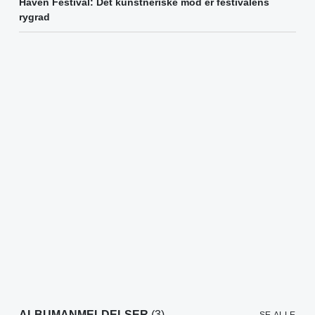
Haven Festival: Det kunstneriske mod er festivalens
rygrad
ALBUMANMELDELSER
(3)