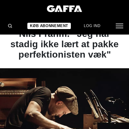
ARTIKEL
Album- og filmaktuelle
KØB ABONNEMENT
LOG IND
Nils Frahm: "Jeg har
stadig ikke lært at pakke
perfektionisten væk"