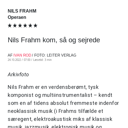
NILS FRAHM
Operaen
Nils Frahm kom, så og sejrede
AF
IVAN ROD
/ FOTO: LEITER VERLAG
24.10.2022 / 07:00 /
Læsetid: 3 min
Arkivfoto
Nils Frahm er en verdensberømt, tysk
komponist og multiinstrumentalist – kendt
som en af tidens absolut fremmeste indenfor
neoklassisk musik (i Frahms tilfælde et
særegent, elektroakustisk miks af klassisk
musik, jazzmusik, elektronisk musik og